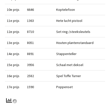
10e prijs
6646
Koptelefoon
11e prijs
1363
Hete lucht pistool
12e prijs
8710
Set ring-/steeksleutels
13e prijs
8051
Houten plantenstandaard
14e prijs
8891
Stappenteller
15e prijs
3956
Schaal met deksel
16e prijs
2582
Spel Toffe Turner
17e prijs
1590
Poppenset