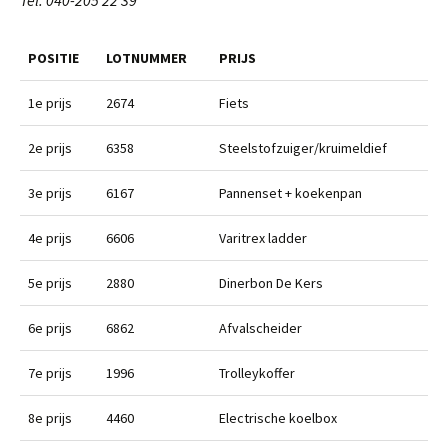
Tel: 040-205 22 39
POSITIE
LOTNUMMER
PRIJS
1e prijs
2674
Fiets
2e prijs
6358
Steelstofzuiger/kruimeldief
3e prijs
6167
Pannenset + koekenpan
4e prijs
6606
Varitrex ladder
5e prijs
2880
Dinerbon De Kers
6e prijs
6862
Afvalscheider
7e prijs
1996
Trolleykoffer
8e prijs
4460
Electrische koelbox