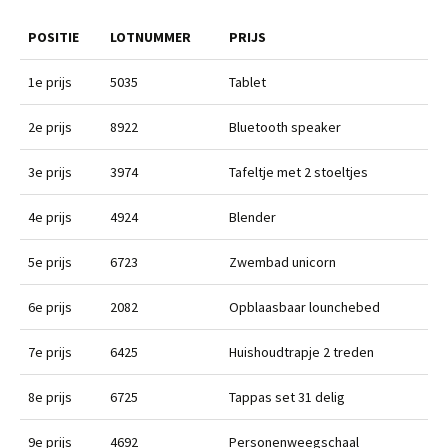
POSITIE
LOTNUMMER
PRIJS
1e prijs
5035
Tablet
2e prijs
8922
Bluetooth speaker
3e prijs
3974
Tafeltje met 2 stoeltjes
4e prijs
4924
Blender
5e prijs
6723
Zwembad unicorn
6e prijs
2082
Opblaasbaar lounchebed
7e prijs
6425
Huishoudtrapje 2 treden
8e prijs
6725
Tappas set 31 delig
9e prijs
4692
Personenweegschaal