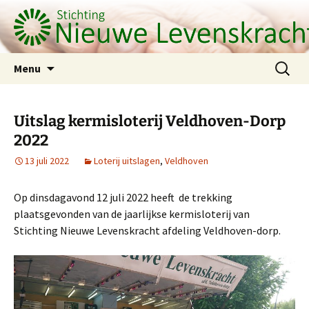
Ga
Zoeken
Menu
naar
naar:
de
inhoud
Uitslag kermisloterij Veldhoven-Dorp
2022
13 juli 2022
Loterij uitslagen
,
Veldhoven
Op dinsdagavond 12 juli 2022 heeft de trekking
plaatsgevonden van de jaarlijkse kermisloterij van
Stichting Nieuwe Levenskracht afdeling Veldhoven-dorp.