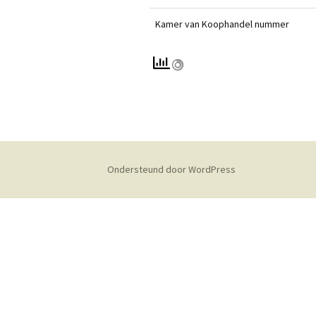
Kamer van Koophandel nummer
Steensel
Valkenswaard
Veldhoven
Ondersteund door WordPress