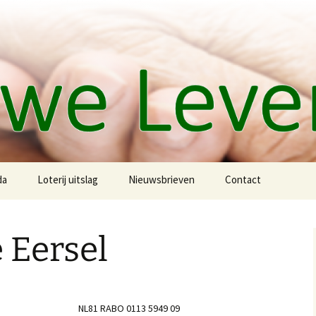
da
Loterij uitslag
Nieuwsbrieven
Contact
#22 – Mei 2018
 Eersel
NL81 RABO 0113 5949 09