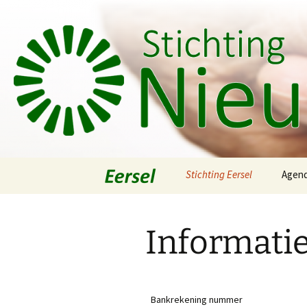
Ga
Stichting Eersel
Agen
naar
de
Activiteiten
Algemeen
inhoud
Informatie
Bestuur
Bergeijk
Privacy reglement
Duizel
Informatie
Bankrekening nummer
Eersel